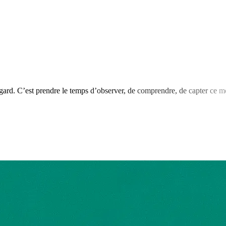
gard.
C’est
prendre
le
temps
d’observer,
de
comprendre,
de
capter
ce
m
ieuse.
Loin
d’un
simple
reflet,
le
portrait
est
pour
moi
une
rencontre.
U