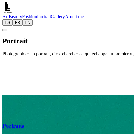
Art
Beauty
Fashion
Portrait
Gallery
About me
ES
FR
EN
Portrait
Photographier
un
portrait,
c’est
chercher
ce
qui
échappe
au
premier
re
du
visage,
des
gestes,
du
regard,
tout
ce
qui
raconte
une
histoire
silenc
travers
la
lumière,
le
cadre,
et
le
détail.
Portraits