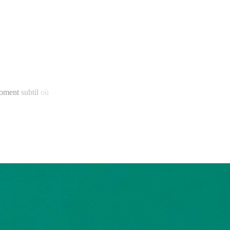
oment
subtil
où
une
expression
sincère
surgit.
J’aime
travailler
autour
ne
façon
de
révéler
une
présence,
une
énergie,
une
part
d’intime
à