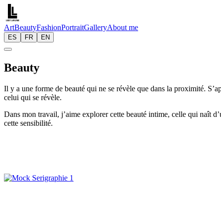
Art
Beauty
Fashion
Portrait
Gallery
About me
ES
FR
EN
Beauty
Il
y
a
une
forme
de
beauté
qui
ne
se
révèle
que
dans
la
proximité.
S’a
celui
qui
se
révèle.
Dans
mon
travail,
j’aime
explorer
cette
beauté
intime,
celle
qui
naît
d’
cette
sensibilité.