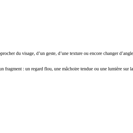
pprocher
du
visage,
d’un
geste,
d’une
texture
ou
encore
changer
d’angle
un
fragment
:
un
regard
flou,
une
mâchoire
tendue
ou
une
lumière
sur
l