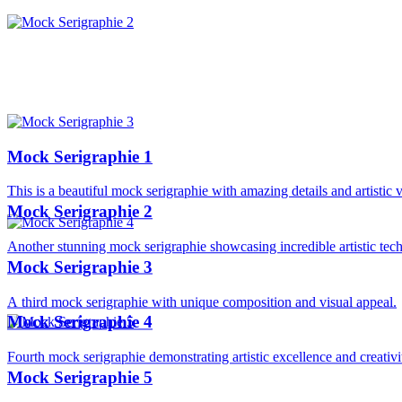
Mock Serigraphie 1
This is a beautiful mock serigraphie with amazing details and artistic 
Mock Serigraphie 2
Another stunning mock serigraphie showcasing incredible artistic tec
Mock Serigraphie 3
A third mock serigraphie with unique composition and visual appeal.
Mock Serigraphie 4
Fourth mock serigraphie demonstrating artistic excellence and creativi
Mock Serigraphie 5