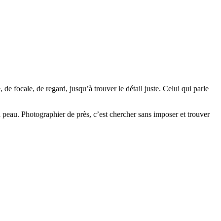
,
de
focale,
de
regard,
jusqu’à
trouver
le
détail
juste.
Celui
qui
parle
a
peau.
Photographier
de
près,
c’est
chercher
sans
imposer
et
trouver